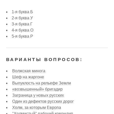
1-я буква Б
2-я буква У
3-я буква Г
4-я буква О
5-я буква Р
ВАРИАНТЫ ВОПРОСОВ:
Волжская минога
Шеф на жаргоне
Выпуклость на рельефе Земли
«возвышенный» бригадир
Заграница у новых русских
Один из дефектов русских дорог
Холм, за которым Европа
"Холмистый" рабочий командир