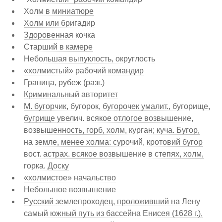
Холм в миниатюре
Холм или бригадир
Здоровенная кочка
Старший в камере
Небольшая выпуклость, округлость
«холмистый» рабочий командир
Граница, рубеж (разг.)
Криминальный авторитет
М. бугорчик, бугорок, бугорочек умалит., бугорище,
бугрище увелич. всякое отлогое возвышение,
возвышенность, горб, холм, курган; куча. Бугор,
на земле, менее холма: сурочий, кротовий бугор
вост. астрах. всякое возвышение в степях, холм,
горка. Доску
«холмистое» начальство
Небольшое возвышение
Русский землепроходец, проложивший на Лену
самый южный путь из бассейна Енисея (1628 г.),