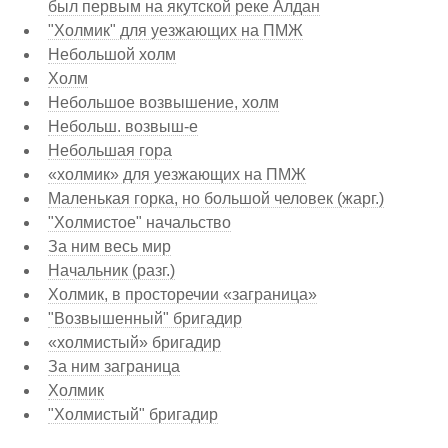
был первым на якутской реке Алдан
"Холмик" для уезжающих на ПМЖ
Небольшой холм
Холм
Небольшое возвышение, холм
Небольш. возвыш-е
Небольшая гора
«холмик» для уезжающих на ПМЖ
Маленькая горка, но большой человек (жарг.)
"Холмистое" начальство
За ним весь мир
Начальник (разг.)
Холмик, в просторечии «заграница»
"Возвышенный" бригадир
«холмистый» бригадир
За ним заграница
Холмик
"Холмистый" бригадир