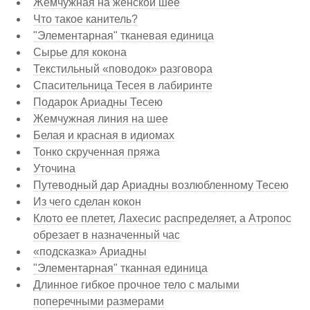
Жемчужная на женской шее
Что такое канитель?
"Элементарная" тканевая единица
Сырье для кокона
Текстильный «поводок» разговора
Спасительница Тесея в лабиринте
Подарок Ариадны Тесею
Жемчужная линия на шее
Белая и красная в идиомах
Тонко скрученная пряжа
Уточина
Путеводный дар Ариадны возлюбленному Тесею
Из чего сделан кокон
Клото ее плетет, Лахесис распределяет, а Атропос
обрезает в назначенный час
«подсказка» Ариадны
"Элементарная" тканная единица
Длинное гибкое прочное тело с малыми
поперечными размерами