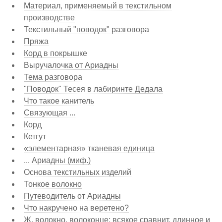
Материал, применяемый в текстильном
производстве
Текстильный "поводок" разговора
Пряжа
Корд в покрышке
Выручалочка от Ариадны
Тема разговора
"Поводок" Тесея в лабиринте Дедала
Что такое канитель
Связующая ...
Корд
Кетгут
«элементарная» тканевая единица
... Ариадны (миф.)
Основа текстильных изделий
Тонкое волокно
Путеводитель от Ариадны
Что накручено на веретено?
Ж. волокно, волоконце; всякое сравнит, длинное и