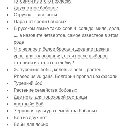
готовили из этого похлебку
Двухнотное бобовое
Стручок — две ноты
Пара нот среди бобовых
В русском языке таких слов 4: сольдо, миля, доля,
..., а назовите четвертое, самое известное в этом
роде
Что черное и белое бросали древние греки в
урны для голосования, если после выборов
готовили из этого похлебку?
Ж. турецкие бобы, коловые бобы, растен.
Phaseolus vulgaris. Болгарин пропал без фасоли
Турецкий боб
Растение семейства бобовых
Две ноты для гороховой сестрицы
«нотный» боб
Зерновая культура семейства бобовых
Боб из двух нот
Бобы для лобио