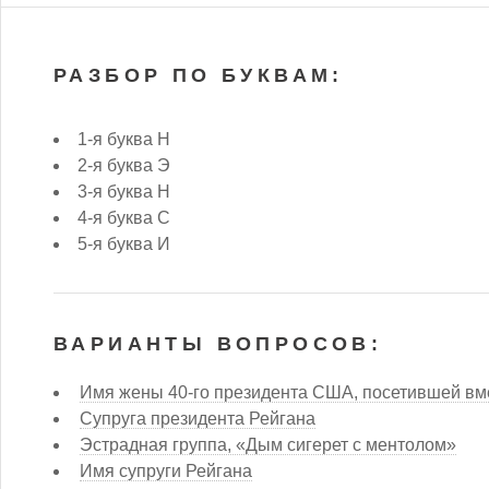
РАЗБОР ПО БУКВАМ:
1-я буква Н
2-я буква Э
3-я буква Н
4-я буква С
5-я буква И
ВАРИАНТЫ ВОПРОСОВ:
Имя жены 40-го президента США, посетившей вм
Супруга президента Рейгана
Эстрадная группа, «Дым сигерет с ментолом»
Имя супруги Рейгана