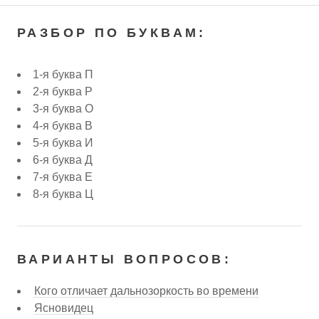
РАЗБОР ПО БУКВАМ:
1-я буква П
2-я буква Р
3-я буква О
4-я буква В
5-я буква И
6-я буква Д
7-я буква Е
8-я буква Ц
ВАРИАНТЫ ВОПРОСОВ:
Кого отличает дальнозоркость во времени
Ясновидец