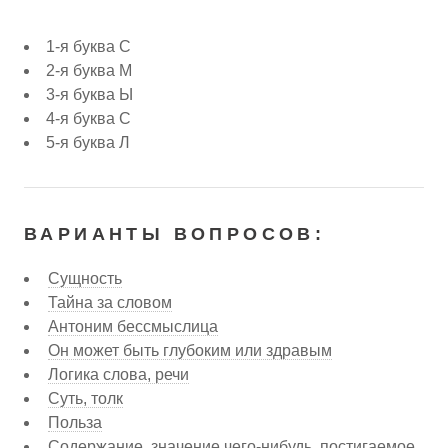
1-я буква С
2-я буква М
3-я буква Ы
4-я буква С
5-я буква Л
ВАРИАНТЫ ВОПРОСОВ:
Сущность
Тайна за словом
Антоним бессмыслица
Он может быть глубоким или здравым
Логика слова, речи
Суть, толк
Польза
Содержание, значение чего-нибудь, постигаемое