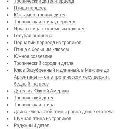
Тропический дятел-перцеед
Птица перцеед
Юж.-амер. тропич. дятел
Тропическая птица, перцеед
Яркая птица с огромным клювом
Голубая андигена
Пернатый перцеед из тропиков
Птица с большим клювом
Южное созвездие
Тропический сородич дятла
Клюв Зазубренный и длинный, в Мексике до
Аргентины — он в тропическом лесу держит,
бедный, на весу
Дятел из Южной Америки
Тропический дятел
Тропическая птица
Длина клюва этой птицы равна длине его тела
Шумная птица из тропиков
Радужный дятел