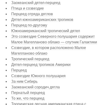
Заокеанский дятел-перцеед
Птица и созвездие
Перцеед отряда дятлов
Дятел южноамериканских тропиков
Перцеед по-другому
Южноамериканский тропический дятел
Это созвездие Северного полушария содержит
Малое Магелланово облако — спутник Галактики
Созвездие, в котором расположено Малое
Магелланово облако
Тропический перцеед
Дятел-перцеед тропиков Америки
Перцеед
Созвездие Южного полушария
За ним Сибирь
Заокеанский сородич дятла
Пернатый перцеед
То же, что перцеед
Тропическая лесная американская птица с