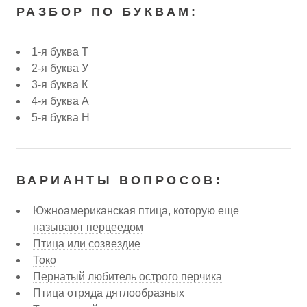
РАЗБОР ПО БУКВАМ:
1-я буква Т
2-я буква У
3-я буква К
4-я буква А
5-я буква Н
ВАРИАНТЫ ВОПРОСОВ:
Южноамериканская птица, которую еще
называют перцеедом
Птица или созвездие
Токо
Пернатый любитель острого перчика
Птица отряда дятлообразных