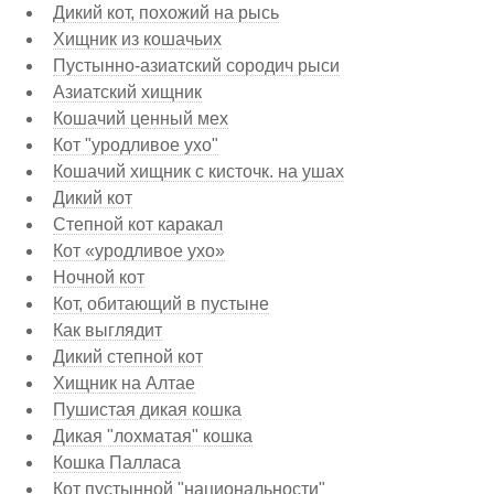
Дикий кот, похожий на рысь
Хищник из кошачьих
Пустынно-азиатский сородич рыси
Азиатский хищник
Кошачий ценный мех
Кот "уродливое ухо"
Кошачий хищник с кисточк. на ушах
Дикий кот
Степной кот каракал
Кот «уродливое ухо»
Ночной кот
Кот, обитающий в пустыне
Как выглядит
Дикий степной кот
Хищник на Алтае
Пушистая дикая кошка
Дикая "лохматая" кошка
Кошка Палласа
Кот пустынной "национальности"