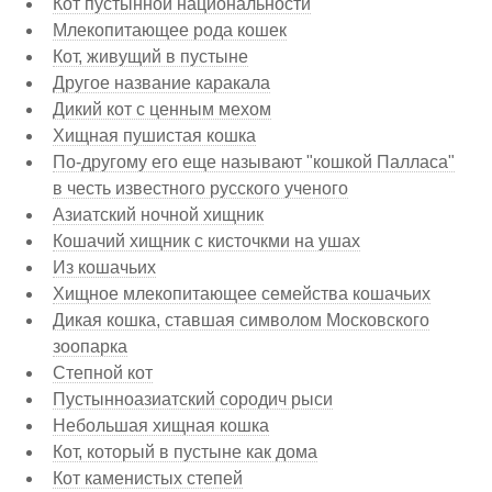
Кот пустынной национальности
Млекопитающее рода кошек
Кот, живущий в пустыне
Другое название каракала
Дикий кот с ценным мехом
Хищная пушистая кошка
По-другому его еще называют "кошкой Палласа"
в честь известного русского ученого
Азиатский ночной хищник
Кошачий хищник с кисточкми на ушах
Из кошачьих
Хищное млекопитающее семейства кошачьих
Дикая кошка, ставшая символом Московского
зоопарка
Степной кот
Пустынноазиатский сородич рыси
Небольшая хищная кошка
Кот, который в пустыне как дома
Кот каменистых степей