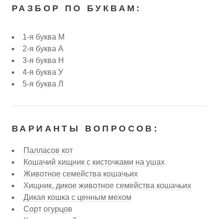
РАЗБОР ПО БУКВАМ:
1-я буква М
2-я буква А
3-я буква Н
4-я буква У
5-я буква Л
ВАРИАНТЫ ВОПРОСОВ:
Палласов кот
Кошачий хищник с кисточками на ушах
Животное семейства кошачьих
Хищник, дикое животное семейства кошачьих
Дикая кошка с ценным мехом
Сорт огурцов