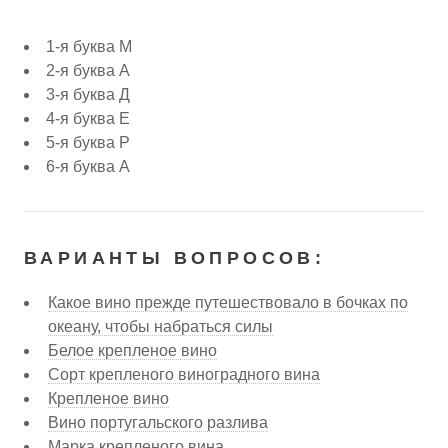
1-я буква М
2-я буква А
3-я буква Д
4-я буква Е
5-я буква Р
6-я буква А
ВАРИАНТЫ ВОПРОСОВ:
Какое вино прежде путешествовало в бочках по
океану, чтобы набраться силы
Белое крепленое вино
Сорт крепленого виноградного вина
Крепленое вино
Вино португальского разлива
Марка крепленого вина