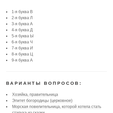
1-я буква В
2-я буква Л
3-я буква А
4-я буква Д
5-я буква Ы
6-я буква Ч
7-я буква И
8-я буква Ц
9-я буква А
ВАРИАНТЫ ВОПРОСОВ:
Хозяйка, правительница
Эпитет богородицы (церковное)
Морская повелительница, которой хотела стать
старуха из сказки