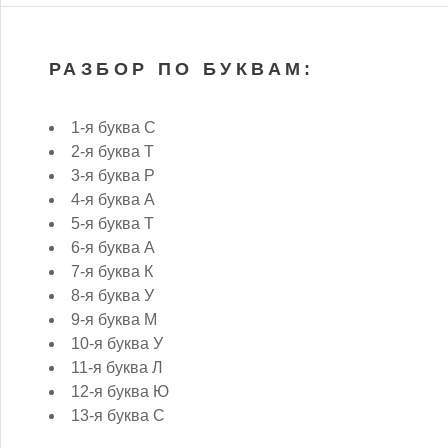
РАЗБОР ПО БУКВАМ:
1-я буква С
2-я буква Т
3-я буква Р
4-я буква А
5-я буква Т
6-я буква А
7-я буква К
8-я буква У
9-я буква М
10-я буква У
11-я буква Л
12-я буква Ю
13-я буква С