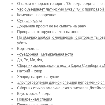
О каком минерале говорят: "От воды родится, но 
Что объединяет латинскую букву "G" с приправой
Каменная, поваренная
Суть анекдота
Добрынин просит ее не сыпать на рану
Приправа, которую сыплют на хвост
По обычаю арабов, с человеком, с которым ты отве
убить
Бертолетова ...
«съедобная» музыкальная нота
До, Ре, Ми, Фа,
Сборник американского поэта Карла Сэндберга «М
Натрий + хлор
Хлорид натрия на кухне
Злоупотребление данной специей непременно сп
Сборник стихов американского писателя Джеймса
Вкус морской воды
Поваренная специя
Приправа в щепотке