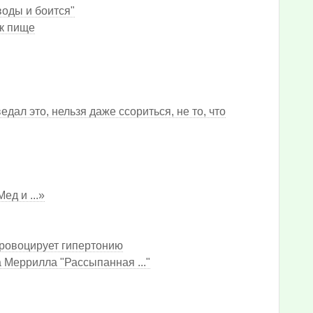
воды и боится"
 к пище
дал это, нельзя даже ссориться, не то, что
ед и ...»
ровоцирует гипертонию
 Меррилла "Рассыпанная ..."