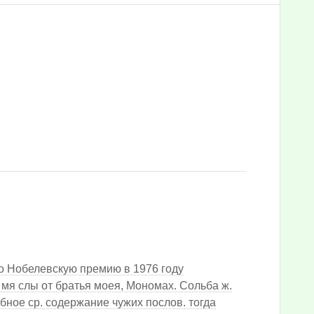
о Нобелевскую премию в 1976 году
о мя слы от братья моея, Мономах. Сольба ж.
ное ср. содержание чужих послов. тогда