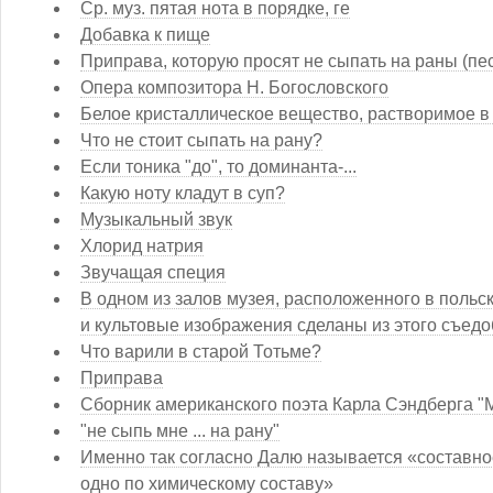
Ср. муз. пятая нота в порядке, ге
Добавка к пище
Приправа, которую просят не сыпать на раны (пе
Опера композитора Н. Богословского
Белое кристаллическое вещество, растворимое в
Что не стоит сыпать на рану?
Если тоника "до", то доминанта-...
Какую ноту кладут в суп?
Музыкальный звук
Хлорид натрия
Звучащая специя
В одном из залов музея, расположенного в польск
и культовые изображения сделаны из этого съед
Что варили в старой Тотьме?
Приправа
Сборник американского поэта Карла Сэндберга "Ме
"не сыпь мне ... на рану"
Именно так согласно Далю называется «составно
одно по химическому составу»