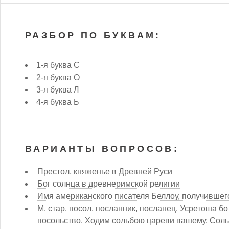
РАЗБОР ПО БУКВАМ:
1-я буква С
2-я буква О
3-я буква Л
4-я буква Ь
ВАРИАНТЫ ВОПРОСОВ:
Престол, княженье в Древней Руси
Бог солнца в древнеримской религии
Имя американского писателя Беллоу, получившег
М. стар. посол, посланник, посланец. Усретоша б
посольство. Ходим сольбою цареви вашему. Сольб