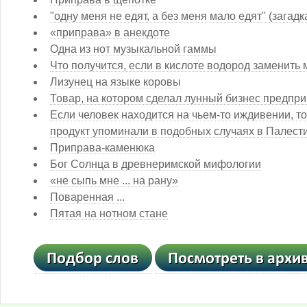
"одну меня не едят, а без меня мало едят" (загадк
«приправа» в анекдоте
Одна из нот музыкальной гаммы
Что получится, если в кислоте водород заменить
Лизунец на языке коровы
Товар, на котором сделал лунный бизнес предпр
Если человек находится на чьем-то иждивении, то 
продукт упоминали в подобных случаях в Палестин
Приправа-каменюка
Бог Солнца в древнеримской мифологии
«не сыпь мне ... на рану»
Поваренная ...
Пятая на нотном стане