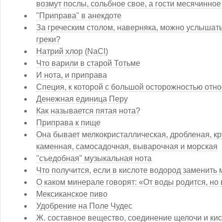
возмут послы, сольбное свое, а гости месячинное
"Приправа" в анекдоте
За греческим столом, наверняка, можно услышать 
греки?
Натрий хлор (NaCl)
Что варили в старой Тотьме
И нота, и приправа
Специя, к которой с большой осторожностью отно
Денежная единица Перу
Как называется пятая нота?
Приправа к пище
Она бывает мелкокристаллическая, дробленая, кр
каменная, самосадочная, выварочная и морская
"съедобная" музыкальная нота
Что получится, если в кислоте водород заменить
О каком минерале говорят: «От воды родится, но
Мексиканское пиво
Удобрение на Поле Чудес
Ж. составное вещество, соединение щелочи и кис