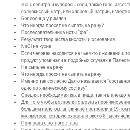
знач. селитра и купоросы соли, также гипс, извест
солнокислый натр, или хлоровый натрий, извест
Бог солнца у римлян
Что иногда просят не сыпать на рану?
Последовательница ноты "фа"
Результат творчества кислоты и основания
NaCl на кухне
Если человек находится на чьем-то иждивении, то 
продукт упоминали в подобных случаях в Палестин
Не сыпь ее на рану
Что иногда просят не сыпать на рану
Именно так согласно Далю называется "составно
одно по химическому составу"
Специя, необходимая как в пище, так и в анекдот
Для того чтобы воспрепятствовать проникновению
большим налогом, англичане построили в 19-том
километров, которую охраняли около 8 тысяч чел
Приправа с нотного стана
Приправа, без которой с трудом обходится челове