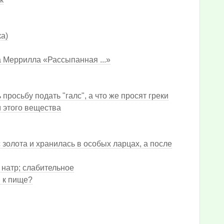
ка)
 Меррилла «Рассыпанная ...»
просьбу подать "галс", а что же просят греки
 этого вещества
 золота и хранилась в особых ларцах, а после
й натр; слабительное
 к пище?