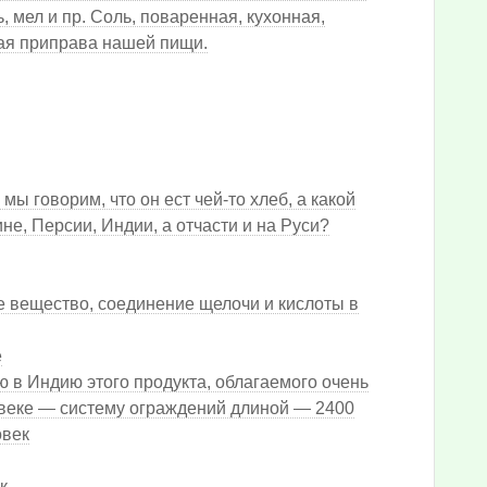
ь, мел и пр. Соль, поваренная, кухонная,
ная приправа нашей пищи.
мы говорим, что он ест чей-то хлеб, а какой
е, Персии, Индии, а отчасти и на Руси?
е вещество, соединение щелочи и кислоты в
е
 в Индию этого продукта, облагаемого очень
 веке — систему ограждений длиной — 2400
овек
к