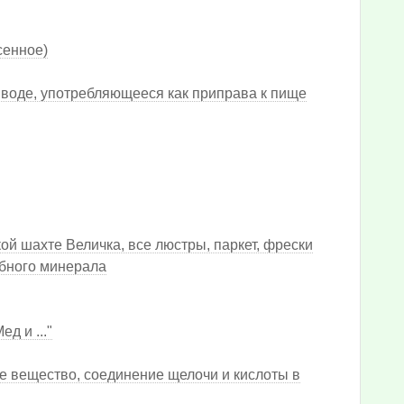
сенное)
 воде, употребляющееся как приправа к пище
ой шахте Величка, все люстры, паркет, фрески
обного минерала
д и ..."
е вещество, соединение щелочи и кислоты в