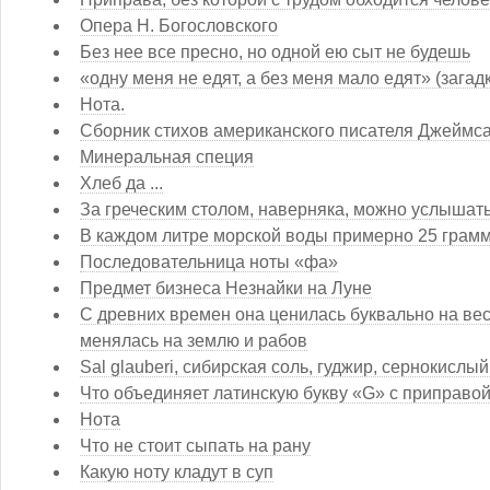
Опера Н. Богословского
Без нее все пресно, но одной ею сыт не будешь
«одну меня не едят, а без меня мало едят» (загад
Нота.
Сборник стихов американского писателя Джеймса
Минеральная специя
Хлеб да ...
За греческим столом, наверняка, можно услышать 
В каждом литре морской воды примерно 25 грамм
Последовательница ноты «фа»
Предмет бизнеса Незнайки на Луне
С древних времен она ценилась буквально на вес
менялась на землю и рабов
Sal glauberi, сибирская соль, гуджир, сернокислы
Что объединяет латинскую букву «G» с приправой
Нота
Что не стоит сыпать на рану
Какую ноту кладут в суп