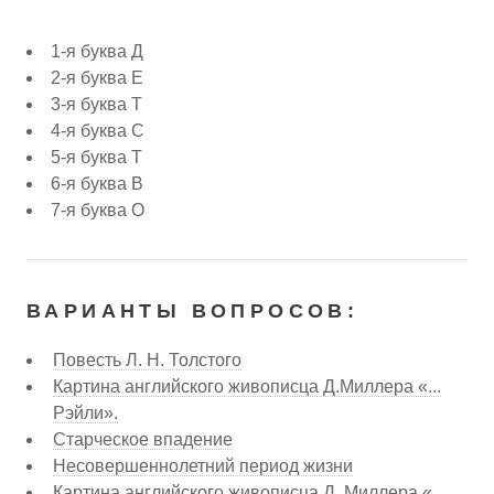
1-я буква Д
2-я буква Е
3-я буква Т
4-я буква С
5-я буква Т
6-я буква В
7-я буква О
ВАРИАНТЫ ВОПРОСОВ:
Повесть Л. Н. Толстого
Картина английского живописца Д.Миллера «...
Рэйли».
Старческое впадение
Несовершеннолетний период жизни
Картина английского живописца Д. Миллера «...