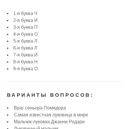
1-я буква Ч
2-я буква И
3-я буква П
4-я буква О
5-я буква Л
6-я буква Л
7-я буква И
8-я буква Н
9-я буква О
ВАРИАНТЫ ВОПРОСОВ:
Враг сеньора Помидора
Самая известная луковица в мире
Мальчик-луковка Джанни Родари
Луковичный мальчик