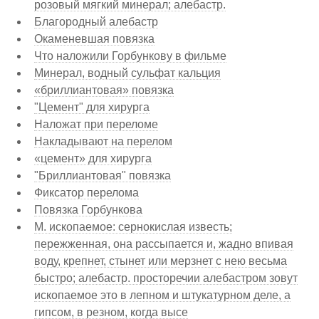
розовый мягкий минерал; алебастр.
Благородный алебастр
Окаменевшая повязка
Что наложили Горбункову в фильме
Минерал, водный сульфат кальция
«бриллиантовая» повязка
"Цемент" для хирурга
Наложат при переломе
Накладывают на перелом
«цемент» для хирурга
"Бриллиантовая" повязка
Фиксатор перелома
Повязка Горбункова
М. ископаемое: сернокислая известь;
пережженная, она рассыпается и, жадно впивая
воду, крепнет, стынет или мерзнет с нею весьма
быстро; алебастр. просторечии алебастром зовут
ископаемое это в лепном и штукатурном деле, а
гипсом, в резном, когда высе