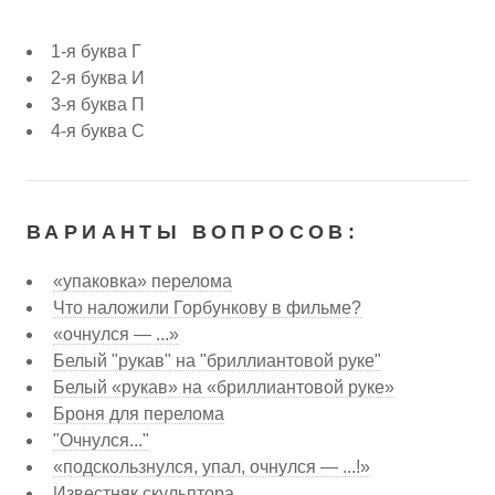
1-я буква Г
2-я буква И
3-я буква П
4-я буква С
ВАРИАНТЫ ВОПРОСОВ:
«упаковка» перелома
Что наложили Горбункову в фильме?
«очнулся — ...»
Белый "рукав" на "бриллиантовой руке"
Белый «рукав» на «бриллиантовой руке»
Броня для перелома
"Очнулся..."
«подскользнулся, упал, очнулся — ...!»
Известняк скульптора