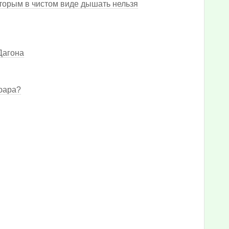
торым в чистом виде дышать нельзя
Дагона
ьюара?