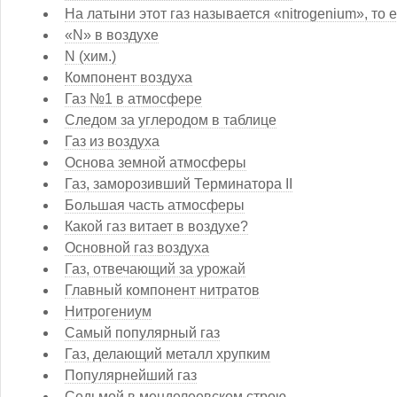
На латыни этот газ называется «nitrogenium», то
«N» в воздухе
N (хим.)
Компонент воздуха
Газ №1 в атмосфере
Следом за углеродом в таблице
Газ из воздуха
Основа земной атмосферы
Газ, заморозивший Терминатора II
Большая часть атмосферы
Какой газ витает в воздухе?
Основной газ воздуха
Газ, отвечающий за урожай
Главный компонент нитратов
Нитрогениум
Самый популярный газ
Газ, делающий металл хрупким
Популярнейший газ
Седьмой в менделеевском строю