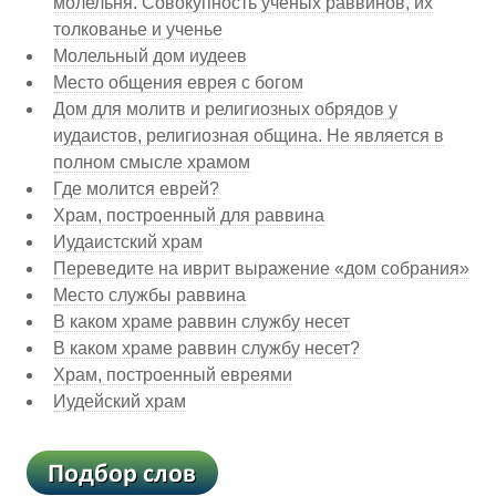
молельня. Совокупность ученых раввинов, их
толкованье и ученье
Молельный дом иудеев
Место общения еврея с богом
Дом для молитв и религиозных обрядов y
иудаистов, религиозная община. He является в
полном смысле храмом
Где молится еврей?
Храм, построенный для раввина
Иудаистский храм
Переведите на иврит выражение «дом собрания»
Место службы раввина
В каком храме раввин службу несет
В каком храме раввин службу несет?
Храм, построенный евреями
Иудейский храм