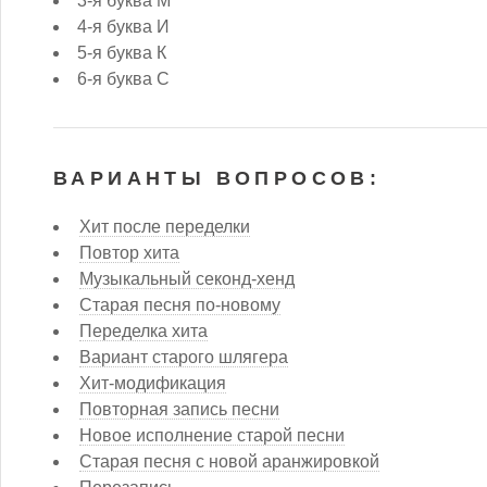
3-я буква М
4-я буква И
5-я буква К
6-я буква С
ВАРИАНТЫ ВОПРОСОВ:
Хит после переделки
Повтор хита
Музыкальный секонд-хенд
Старая песня по-новому
Переделка хита
Вариант старого шлягера
Хит-модификация
Повторная запись песни
Новое исполнение старой песни
Старая песня с новой аранжировкой