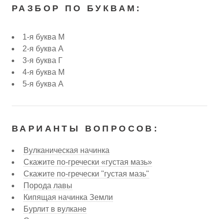
РАЗБОР ПО БУКВАМ:
1-я буква М
2-я буква А
3-я буква Г
4-я буква М
5-я буква А
ВАРИАНТЫ ВОПРОСОВ:
Вулканическая начинка
Скажите по-гречески «густая мазь»
Скажите по-гречески "густая мазь"
Порода лавы
Кипящая начинка Земли
Бурлит в вулкане