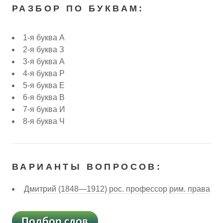
РАЗБОР ПО БУКВАМ:
1-я буква А
2-я буква З
3-я буква А
4-я буква Р
5-я буква Е
6-я буква В
7-я буква И
8-я буква Ч
ВАРИАНТЫ ВОПРОСОВ:
Дмитрий (1848—1912) рос. профессор рим. права