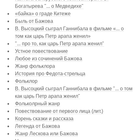
Богатырева "... о Медведихе"
«байка» о граде Китеже
Быль от Бажова
В. Высоцкий сыграл Ганнибала в фильме «... о
том как царь Петр арапа женил»
"... про то, как царь Петр арапа женил"
Устное повествование
Любое из сочинений Бажова
Жанр фольклора
История про Федота-стрельца
Фольклор
В. Высоцкий сыграл Ганнибала в фильме "... о том
как царь Петр арапа женил"
Фольколрный жанр
Повествование от первого лица (лит.)
Корень сказки и рассказа
Легенда от Бажова
Жанр Лескова или Бажова