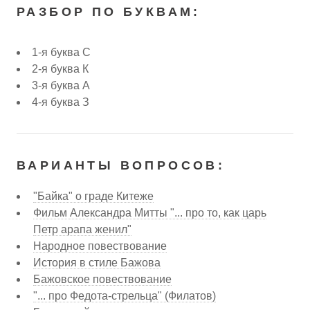
РАЗБОР ПО БУКВАМ:
1-я буква С
2-я буква К
3-я буква А
4-я буква З
ВАРИАНТЫ ВОПРОСОВ:
"Байка" о граде Китеже
Фильм Александра Митты "... про то, как царь
Петр арапа женил"
Народное повествование
История в стиле Бажова
Бажовское повествование
"... про Федота-стрельца" (Филатов)