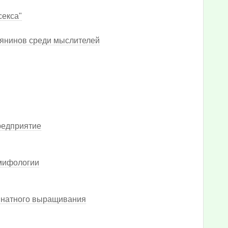
секса"
ьянинов среди мыслителей
редприятие
 мифологии
мнатного выращивания