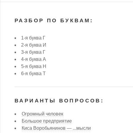
РАЗБОР ПО БУКВАМ:
1-я буква Г
2-я буква И
3-я буква Г
4-я буква А
5-я буква Н
6-я буква Т
ВАРИАНТЫ ВОПРОСОВ:
Огромный человек
Большое предприятие
Киса Воробьянинов — ...мысли