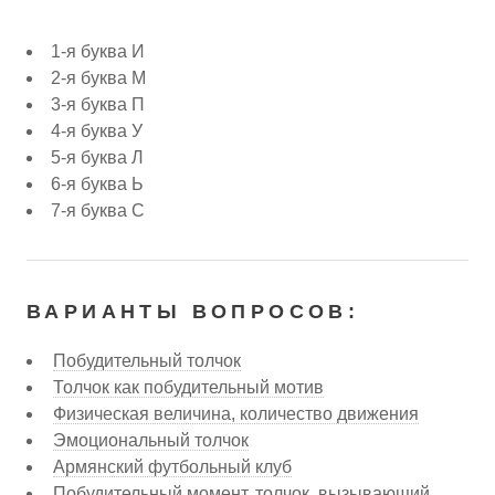
1-я буква И
2-я буква М
3-я буква П
4-я буква У
5-я буква Л
6-я буква Ь
7-я буква С
ВАРИАНТЫ ВОПРОСОВ:
Побудительный толчок
Толчок как побудительный мотив
Физическая величина, количество движения
Эмоциональный толчок
Армянский футбольный клуб
Побудительный момент, толчок, вызывающий