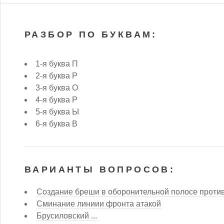
РАЗБОР ПО БУКВАМ:
1-я буква П
2-я буква Р
3-я буква О
4-я буква Р
5-я буква Ы
6-я буква В
ВАРИАНТЫ ВОПРОСОВ:
Создание бреши в оборонительной полосе проти
Сминание линиии фронта атакой
Брусиловский ...