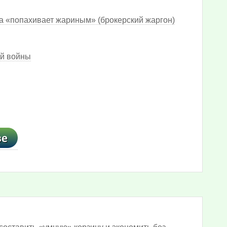
да «попахивает жариным» (брокерский жаргон)
ой войны