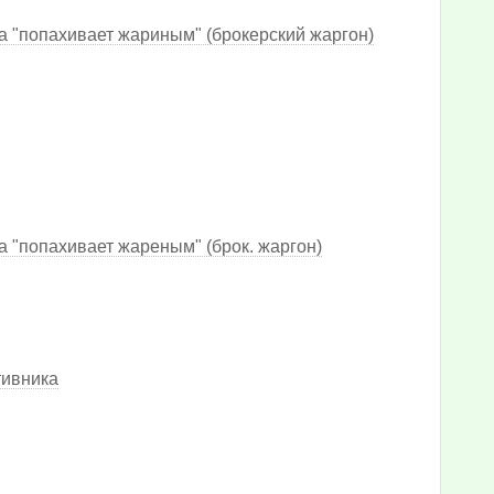
да "попахивает жариным" (брокерский жаргон)
а "попахивает жареным" (брок. жаргон)
тивника