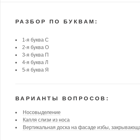
РАЗБОР ПО БУКВАМ:
1-я буква С
2-я буква О
3-я буква П
4-я буква Л
5-я буква Я
ВАРИАНТЫ ВОПРОСОВ:
Носовыделение
Капля слизи из носа
Вертикальная доска на фасаде избы, закрывающа