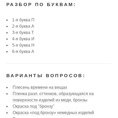
РАЗБОР ПО БУКВАМ:
1-я буква П
2-я буква А
3-я буква Т
4-я буква И
5-я буква Н
6-я буква А
ВАРИАНТЫ ВОПРОСОВ:
Плесень времени на вещах
Пленка разл. оттенков, образующаяся на
поверхности изделий из меди, бронзы
Окраска под "бронзу"
Окраска «под бронзу» немедных изделий