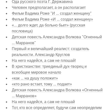
Ода русского поэта Г. Державина
Человек предполагает, а он располагает
Фильм Вадима Роже "И ... создал женщину"
Фильм Вадима Роже «И ... создал женщину»
«... долго ждет, да больно бьет» (русская
пословица)
Детская повесть Александра Волкова "Огненный
... Марранов"
Первый и величайший реалист: создатель
реальности. Александр Круглов
На него надейся, а сам не плошай!
В христианстве: триединый дух-творец и
всеобщее мировое начало
«как ... на душу положит»
«кто рано встает, тому ... подает»
Детская повесть Александра Волкова «Огненный
... Марранов»
На него надейся, а сам не плошай
Тот, кто все определяет, будучи сам неопределим