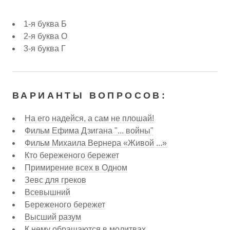
1-я буква Б
2-я буква О
3-я буква Г
ВАРИАНТЫ ВОПРОСОВ:
На его надейся, а сам не плошай!
Фильм Ефима Дзигана "... войны"
Фильм Михаила Вернера «Живой ...»
Кто береженого бережет
Примирение всех в Одном
Зевс для греков
Всевышний
Береженого бережет
Высший разум
К нему обращаются в молитвах