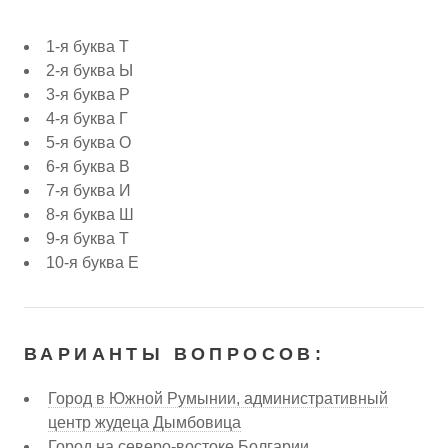
1-я буква Т
2-я буква Ы
3-я буква Р
4-я буква Г
5-я буква О
6-я буква В
7-я буква И
8-я буква Ш
9-я буква Т
10-я буква Е
ВАРИАНТЫ ВОПРОСОВ:
Город в Южной Румынии, административный
центр жудеца Дымбовица
Город на северо-востоке Болгарии