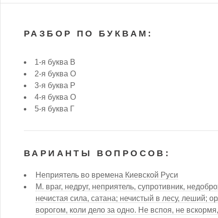
РАЗБОР ПО БУКВАМ:
1-я буква В
2-я буква О
3-я буква Р
4-я буква О
5-я буква Г
ВАРИАНТЫ ВОПРОСОВ:
Неприятель во времена Киевской Руси
М. враг, недруг, неприятель, супротивник, недобр
нечистая сила, сатана; нечистый в лесу, леший; ор
ворогом, коли дело за одно. Не вспоя, не вскормя