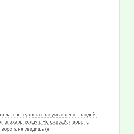
ожелатель, супостат, злоумышленик, злодей;
л. знахарь, колдун. Не сживайся ворог с
, ворога не увидишь (н