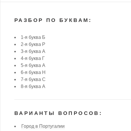
РАЗБОР ПО БУКВАМ:
1-я буква Б
2-я буква Р
3-я буква А
4-я буква Г
5-я буква А
6-я буква Н
7-я буква С
8-я буква А
ВАРИАНТЫ ВОПРОСОВ:
Город в Португалии