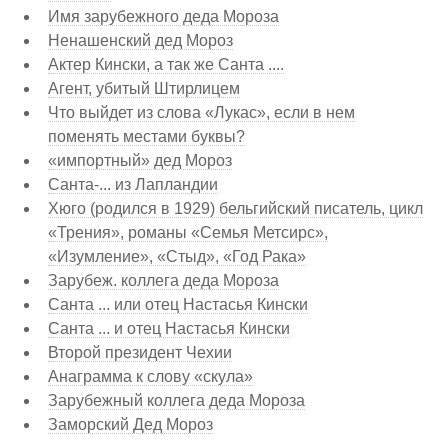
Имя зарубежного деда Мороза
Ненашенский дед Мороз
Актер Кински, а так же Санта ....
Агент, убитый Штирлицем
Что выйдет из слова «Лукас», если в нем
поменять местами буквы?
«импортный» дед Мороз
Санта-... из Лапландии
Хюго (родился в 1929) бельгийский писатель, цикл
«Трения», романы «Семья Метсирс»,
«Изумление», «Стыд», «Год Рака»
Зарубеж. коллега деда Мороза
Санта ... или отец Настасья Кински
Санта ... и отец Настасья Кински
Второй президент Чехии
Анаграмма к слову «скула»
Зарубежный коллега деда Мороза
Заморский Дед Мороз