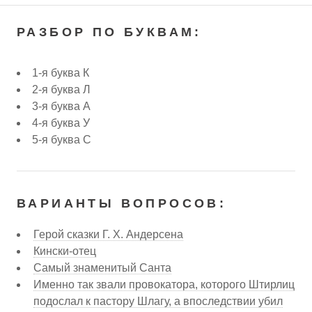
РАЗБОР ПО БУКВАМ:
1-я буква К
2-я буква Л
3-я буква А
4-я буква У
5-я буква С
ВАРИАНТЫ ВОПРОСОВ:
Герой сказки Г. Х. Андерсена
Кински-отец
Самый знаменитый Санта
Именно так звали провокатора, которого Штирлиц
подослал к пастору Шлагу, а впоследствии убил