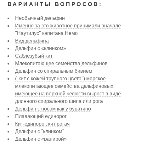
ВАРИАНТЫ ВОПРОСОВ:
Необычный дельфин
Именно за это животное принимали вначале
"Наутилус" капитана Немо
Вид дельфина
Дельфин с «клинком»
Саблезубый кит
Млекопитающее семейства дельфинов
Дельфин со спиральным бивнем
("кит с кожей трупного цвета") морское
млекопитающее семейства дельфиновых,
имеющее на верхней челюсти вырост в виде
длинного спирального шипа или рога
Дельфин с носом как у буратино
Плавающий единорог
Кит-единорог, кит рогач
Дельфин с "клинком"
Дельфин с «рапирой»