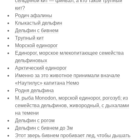
сельдяной кит — финвал, а кто такой трупный
кит?
Родич афалины
Клыкастый дельфин
Дельфин с бивнем
Трупный кит
Морской единорог
Единорог, морское млекопитающее семейства
дельфиновых
Арктический единорог
Именно за это животное принимали вначале
«Наутилус» капитана Немо
Родня дельфина
М. рыба Monodon, морской единорог, рогозуб; из
семейства дельфинов, живородный, с дыхалами
на темени
Дельфин с рогом
Дельфин с бивнем до 3м
Этот зверь бивнем пробивает лед, чтобы дышать