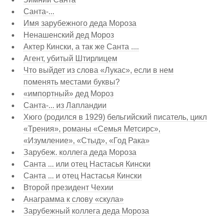
Санта-...
Имя зарубежного деда Мороза
Ненашенский дед Мороз
Актер Кински, а так же Санта ....
Агент, убитый Штирлицем
Что выйдет из слова «Лукас», если в нем
поменять местами буквы?
«импортный» дед Мороз
Санта-... из Лапландии
Хюго (родился в 1929) бельгийский писатель, цикл
«Трения», романы «Семья Метсирс»,
«Изумление», «Стыд», «Год Рака»
Зарубеж. коллега деда Мороза
Санта ... или отец Настасья Кински
Санта ... и отец Настасья Кински
Второй президент Чехии
Анаграмма к слову «скула»
Зарубежный коллега деда Мороза