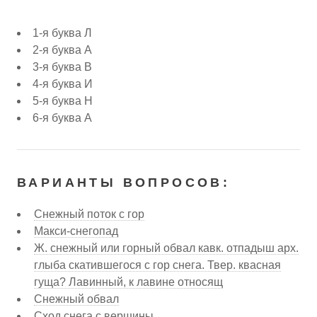
1-я буква Л
2-я буква А
3-я буква В
4-я буква И
5-я буква Н
6-я буква А
ВАРИАНТЫ ВОПРОСОВ:
Снежный поток с гор
Макси-снегопад
Ж. снежный или горный обвал кавк. отпадыш арх.
глыба скатившегося с гор снега. Твер. квасная
гуща? Лавинный, к лавине относящ
Снежный обвал
Сход снега с вершины