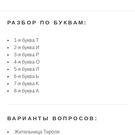
РАЗБОР ПО БУКВАМ:
1-я буква Т
2-я буква И
3-я буква Р
4-я буква О
5-я буква Л
6-я буква Ь
7-я буква К
8-я буква А
ВАРИАНТЫ ВОПРОСОВ:
Жительница Тироля