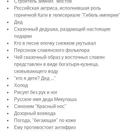
Строитель зимних "мостов"
Российская актриса, исполнившая роль
горничной Кати в телесериале "Гибель империи"
Дед
Сказочный дедушка, раздающий настоящие
подарки
Кто в песне елочку снежком укутывал
Персонаж славянского фольклора
Чей сказочный образ у восточных славян
представлен в виде богатыря-кузнеца,
сковывающего воду
"кто я дети? Дед ..."
Холод
Рисует без рук и ног
Русское имя деда Микулаша
Синоним "Красный нос"
Дозорный воевода
Погода, "бегающая" по коже
Ему противостоит антифриз