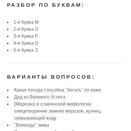
РАЗБОР ПО БУКВАМ:
1-я буква М
2-я буква О
3-я буква Р
4-я буква О
5-я буква З
ВАРИАНТЫ ВОПРОСОВ:
Какая погода способна "бегать" по коже
Дед из Великого Устюга
(Морозко) в славянской мифологии
олицетворение зимних морозов, кузнец,
сковывающий воду
"Воевода" зимы