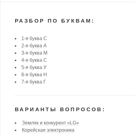
РАЗБОР ПО БУКВАМ:
1-я буква С
2-я буква А
3-я буква М
4-я буква С
5-я буква У
6-я буква Н
7-я буква Г
ВАРИАНТЫ ВОПРОСОВ:
Земляк и конкурент «LG»
Корейская электроника