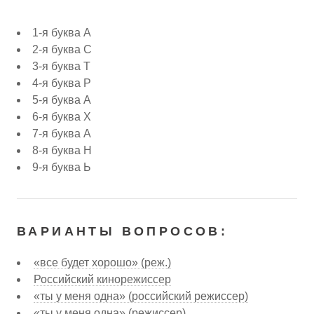
1-я буква А
2-я буква С
3-я буква Т
4-я буква Р
5-я буква А
6-я буква Х
7-я буква А
8-я буква Н
9-я буква Ь
ВАРИАНТЫ ВОПРОСОВ:
«все будет хорошо» (реж.)
Российский кинорежиссер
«ты у меня одна» (российский режиссер)
«ты у меня одна» (режиссер)