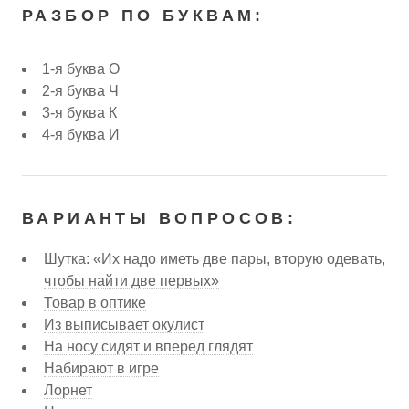
РАЗБОР ПО БУКВАМ:
1-я буква О
2-я буква Ч
3-я буква К
4-я буква И
ВАРИАНТЫ ВОПРОСОВ:
Шутка: «Их надо иметь две пары, вторую одевать,
чтобы найти две первых»
Товар в оптике
Из выписывает окулист
На носу сидят и вперед глядят
Набирают в игре
Лорнет