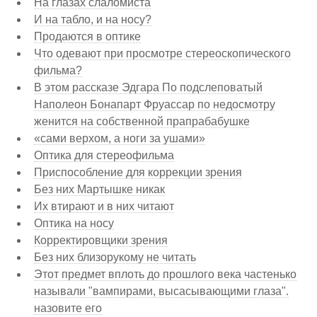
На глазах слаломиста
И на табло, и на носу?
Продаются в оптике
Что одевают при просмотре стереоскопического
фильма?
В этом рассказе Эдгара По подслеповатый
Наполеон Бонапарт Фруассар по недосмотру
женится на собственной прапрабабушке
«сами верхом, а ноги за ушами»
Оптика для стереофильма
Приспособление для коррекции зрения
Без них Мартышке никак
Их втирают и в них читают
Оптика на носу
Корректировщики зрения
Без них близорукому не читать
Этот предмет вплоть до прошлого века частенько
называли "вампирами, высасывающими глаза".
назовите его