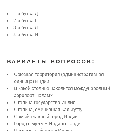
1-я буква Д
2-я буква Е
3-я буква Л
4-я буква И
ВАРИАНТЫ ВОПРОСОВ:
Союзная территория (административная
единица) Индии
В какой столице находится международный
аэропорт Палам?
Столица государства Индия
Столица, сменившая Калькутту.
Самый главный город Индии
Город с музеем Индиры Ганди
Престольный город Индии