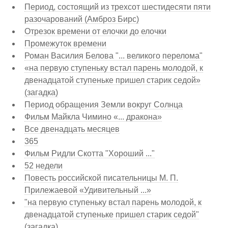
Период, состоящий из трехсот шестидесяти пяти
разочарований (Амброз Бирс)
Отрезок времени от елочки до елочки
Промежуток времени
Роман Василия Белова "... великого перелома"
«на первую ступеньку встал парень молодой, к
двенадцатой ступеньке пришел старик седой»
(загадка)
Период обращения Земли вокруг Солнца
Фильм Майкла Чимино «... дракона»
Все двенадцать месяцев
365
Фильм Ридли Скотта "Хороший ..."
52 недели
Повесть российской писательницы М. П.
Прилежаевой «Удивительный ...»
"на первую ступеньку встал парень молодой, к
двенадцатой ступеньке пришел старик седой"
(загадка)