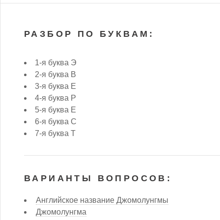
РАЗБОР ПО БУКВАМ:
1-я буква Э
2-я буква В
3-я буква Е
4-я буква Р
5-я буква Е
6-я буква С
7-я буква Т
ВАРИАНТЫ ВОПРОСОВ:
Английское название Джомолунгмы
Джомолунгма