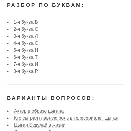
РАЗБОР ПО БУКВАМ:
1-я буква В
2-я буква О
3-я буква Л
4-я буква О
5-я буква Н
6-я буква Т
7-я буква И
8-я буква Р
ВАРИАНТЫ ВОПРОСОВ:
Актер в образе цыгана
Кто сыграл главную роль в телесериале "Цыган
Цыган Будулай в жизни