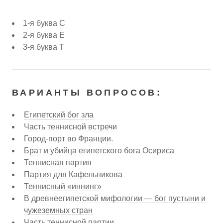
1-я буква С
2-я буква Е
3-я буква Т
ВАРИАНТЫ ВОПРОСОВ:
Египетский бог зла
Часть теннисной встречи
Город-порт во Франции.
Брат и убийца египетского бога Осириса
Теннисная партия
Партия для Кафельникова
Теннисный «иннинг»
В древнеегипетской мифологии — бог пустыни и
чужеземных стран
Часть теннисной партии