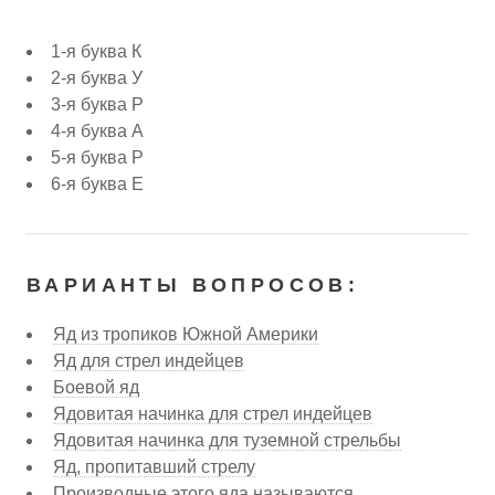
1-я буква К
2-я буква У
3-я буква Р
4-я буква А
5-я буква Р
6-я буква Е
ВАРИАНТЫ ВОПРОСОВ:
Яд из тропиков Южной Америки
Яд для стрел индейцев
Боевой яд
Ядовитая начинка для стрел индейцев
Ядовитая начинка для туземной стрельбы
Яд, пропитавший стрелу
Производные этого яда называются