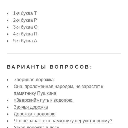
1-я буква Т
2-я буква Р
3-я буква О
4-я буква П
5-я буква А
ВАРИАНТЫ ВОПРОСОВ:
Звериная дорожка
Она, проложенная народом, не зарастет к
памятнику Пушкина
«Зверский» путь к водопою.
Заячья дорожка
Дорожка к водопою
Что не зарастет к памятнику нерукотворному?
Узкая дорожка в лесу