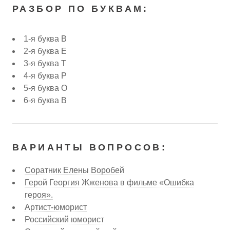
РАЗБОР ПО БУКВАМ:
1-я буква В
2-я буква Е
3-я буква Т
4-я буква Р
5-я буква О
6-я буква В
ВАРИАНТЫ ВОПРОСОВ:
Соратник Елены Воробей
Герой Георгия Жженова в фильме «Ошибка
героя».
Артист-юморист
Российский юморист