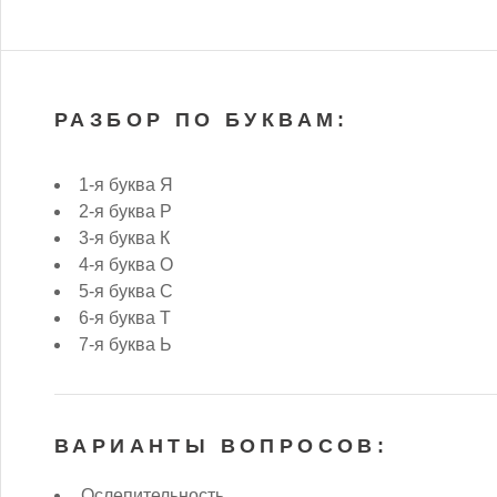
РАЗБОР ПО БУКВАМ:
1-я буква Я
2-я буква Р
3-я буква К
4-я буква О
5-я буква С
6-я буква Т
7-я буква Ь
ВАРИАНТЫ ВОПРОСОВ:
Ослепительность