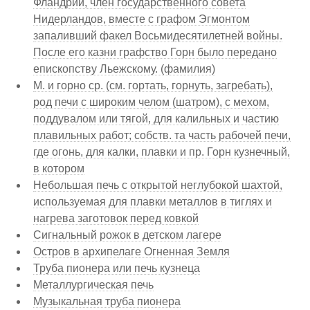
Фландрии, член государственного совета
Нидерландов, вместе с графом Эгмонтом
запаливший факел Восьмидесятилетней войны.
После его казни графство Горн было передано
епископству Льежскому. (фамилия)
М. и горно ср. (см. гортать, горнуть, загребать),
род печи с широким челом (шатром), с мехом,
поддувалом или тягой, для калильных и частию
плавильных работ; собств. та часть рабочей печи,
где огонь, для калки, плавки и пр. Горн кузнечный,
в котором
Небольшая печь с открытой неглубокой шахтой,
используемая для плавки металлов в тиглях и
нагрева заготовок перед ковкой
Сигнальный рожок в детском лагере
Остров в архипелаге Огненная Земля
Труба пионера или печь кузнеца
Металлургическая печь
Музыкальная труба пионера