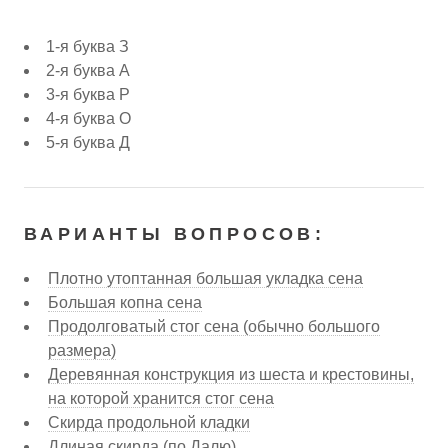
1-я буква З
2-я буква А
3-я буква Р
4-я буква О
5-я буква Д
ВАРИАНТЫ ВОПРОСОВ:
Плотно утоптанная большая укладка сена
Большая копна сена
Продолговатый стог сена (обычно большого
размера)
Деревянная конструкция из шеста и крестовины,
на которой хранится стог сена
Скирда продольной кладки
Длиная скирда (по Далю)